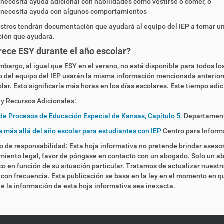
o necesita ayuda adicional con habilidades como vestirse o comer, o
o necesita ayuda con algunos comportamientos
stros tendrán documentación que ayudará al equipo del IEP a tomar u
ción que ayudará.
rece ESY durante el año escolar?
embargo, al igual que ESY en el verano, no está disponible para todos lo
to del equipo del IEP usarán la misma información mencionada anteriorm
lar. Esto significaría más horas en los días escolares. Este tiempo adi
y Recursos Adicionales:
e Procesos de Educación Especial de Kansas, Capítulo 5.
Departament
s más allá del año escolar para estudiantes con IEP
Centro para Inform
 de responsabilidad: Esta hoja informativa no pretende brindar asesor
iento legal, favor de póngase en contacto con un abogado. Solo un a
co en función de su situación particular. Tratamos de actualizar nuestr
con frecuencia. Esta publicación se basa en la ley en el momento en qu
e la información de esta hoja informativa sea inexacta.