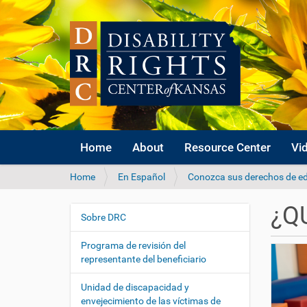
Home
About
Resource Center
Vi
Y
Home
En Español
Conozca sus derechos de ed
o
u
¿Q
a
Sobre DRC
N
r
a
e
Programa de revisión del
v
h
representante del beneficiario
i
e
r
g
Unidad de discapacidad y
e
envejecimiento de las víctimas de
a