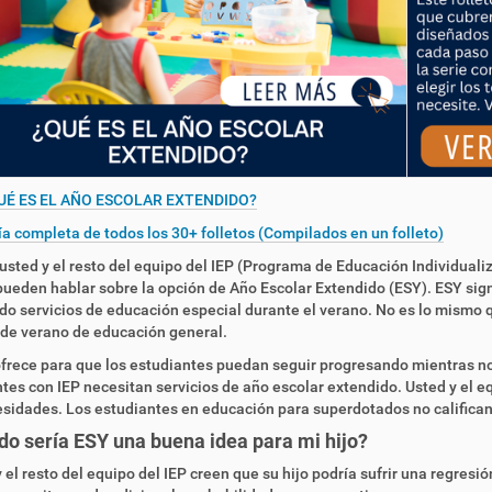
UÉ ES EL AÑO ESCOLAR EXTENDIDO?
a completa de todos los 30+ folletos (Compilados en un folleto)
sted y el resto del equipo del IEP (Programa de Educación Individualiz
 pueden hablar sobre la opción de Año Escolar Extendido (ESY). ESY sign
do servicios de educación especial durante el verano. No es lo mismo q
de verano de educación general.
frece para que los estudiantes puedan seguir progresando mientras no 
tes con IEP necesitan servicios de año escolar extendido. Usted y el eq
sidades. Los estudiantes en educación para superdotados no califican
o sería ESY una buena idea para mi hijo?
y el resto del equipo del IEP creen que su hijo podría sufrir una regresi