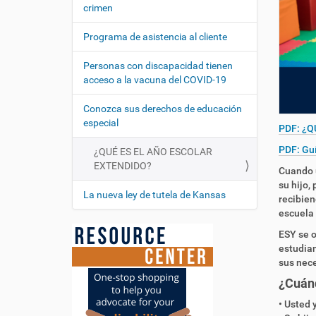
:
crimen
t
i
Programa de asistencia al cliente
o
Personas con discapacidad tienen
n
acceso a la vacuna del COVID-19
Conozca sus derechos de educación
especial
PDF: ¿Q
PDF:
Guí
¿QUÉ ES EL AÑO ESCOLAR
EXTENDIDO?
Cuando u
su hijo,
La nueva ley de tutela de Kansas
recibien
escuela 
ESY se o
estudian
sus nece
¿Cuánd
• Usted 