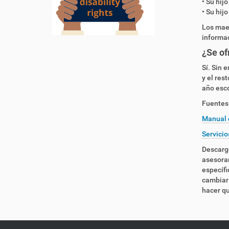
• Su hij
• Su hij
Los mae
informa
¿Se of
Sí. Sin 
y el res
año esco
Fuentes 
Manual d
Servicio
Descargo
asesoram
específi
cambiar 
hacer qu